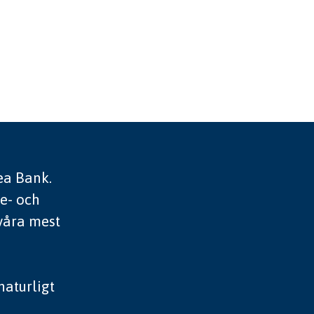
ea Bank.
ne- och
 våra mest
naturligt