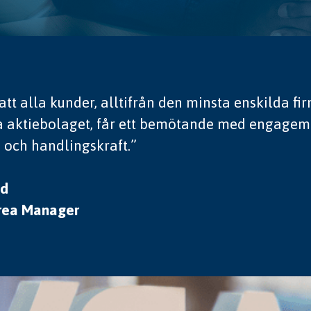
l att alla kunder, alltifrån den minsta enskilda fir
a aktiebolaget, får ett bemötande med engagem
och handlingskraft.”
id
Area Manager