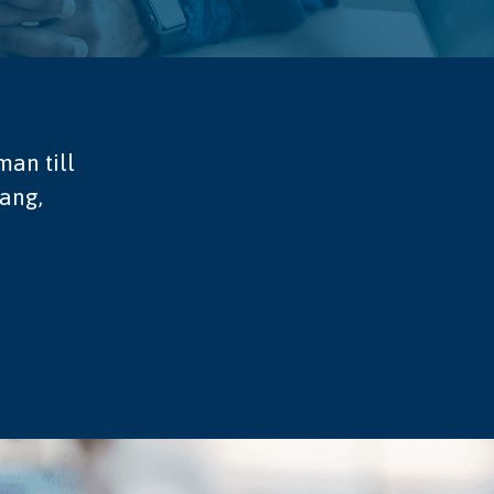
man till
ang,