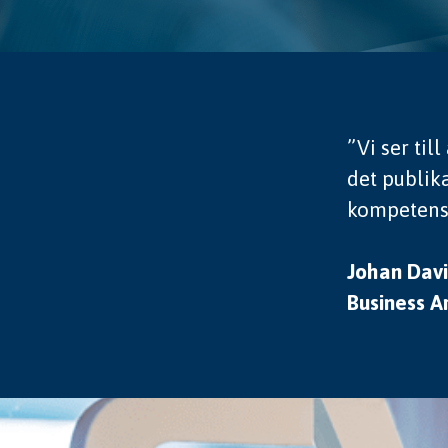
”Vi ser til
det publik
kompetens 
Johan Dav
Business 