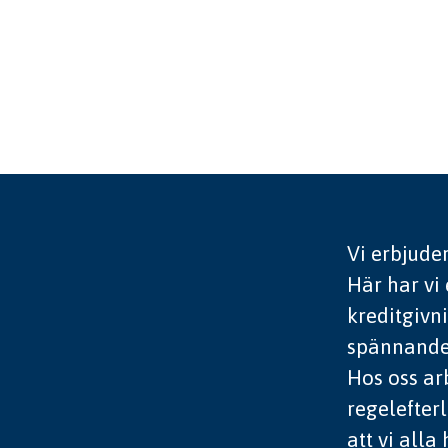
Vi erbjude
Här har vi 
kreditgivn
spännande 
Hos oss ar
regelefter
att vi alla