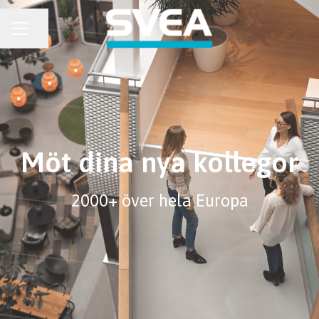
KARRIÄRMENY
Dela sidan
Möt dina nya kollegor
2000+ över hela Europa